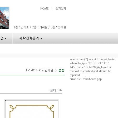
select count(*) as cnt from g4_login
where lo_ip = '216.73.217.113'
145 : Table './sp6928/g4_login' is
marked as crashed and should be
repaired
error file : /bbs/board.php
전체 : 56