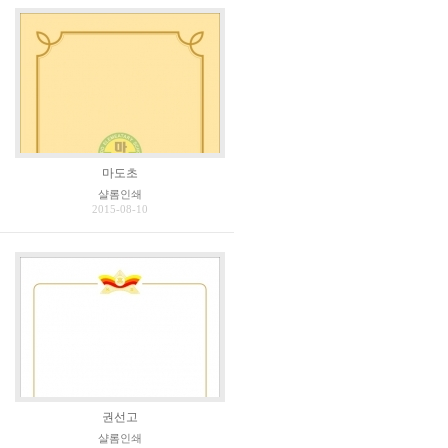
마도초
샬롬인쇄
2015-08-10
권선고
샬롬인쇄